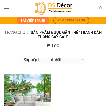
Bỏ
qua
nội
dung
XEM THÊM TRANH
BÀI VIẾT TRANH
TRANG CHỦ
/
SẢN PHẨM ĐƯỢC GẮN THẺ “TRANH DÁN
TƯỜNG CÂY CẦU”
LỌC