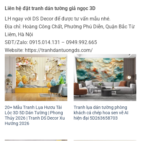
Liên hệ đặt tranh dán tường giả ngọc 3D
LH ngay với DS Decor để được tư vấn mẫu nhé.
Địa chỉ: Hoàng Công Chất, Phường Phú Diễn, Quận Bắc Từ
Liêm, Hà Nội
SĐT/Zalo: 0915.014.131 – 0949.992.665
Website: https://tranhdantuongds.com/
20+ Mẫu Tranh Lụa Hươu Tài
Tranh lụa dán tường phòng
Lộc 3D 5D Dán Tường | Phong
khách cá chép hoa sen vẽ AI
Thủy 2026 | Tranh DS Decor Xu
hiện đại 5D263658703
Hướng 2026