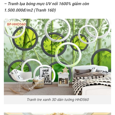
– Tranh lụa bóng mực UV nổi 1600% giảm còn
1.500.000đ/m2 (Tranh 16D)
Tranh tre xanh 3D dán tường HHD560