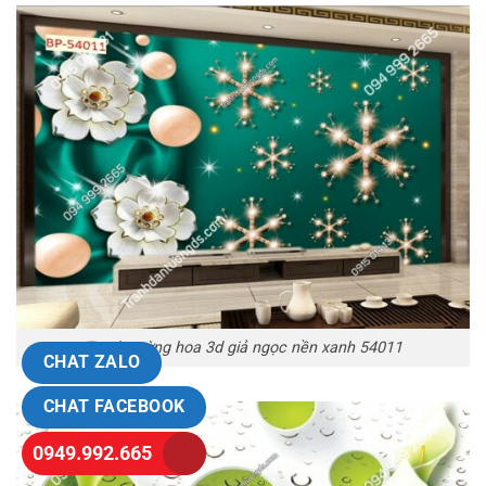
Tranh tường hoa 3d giả ngọc nền xanh 54011
CHAT ZALO
CHAT FACEBOOK
0949.992.665