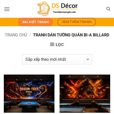
Bỏ
qua
nội
dung
XEM THÊM TRANH
BÀI VIẾT TRANH
TRANG CHỦ
/
TRANH DÁN TƯỜNG QUÁN BI-A BILLARD
LỌC