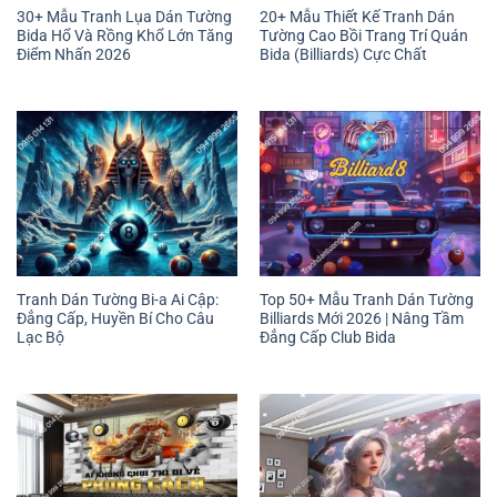
30+ Mẫu Tranh Lụa Dán Tường
20+ Mẫu Thiết Kế Tranh Dán
Bida Hổ Và Rồng Khổ Lớn Tăng
Tường Cao Bồi Trang Trí Quán
Điểm Nhấn 2026
Bida (Billiards) Cực Chất
Tranh Dán Tường Bi-a Ai Cập:
Top 50+ Mẫu Tranh Dán Tường
Đẳng Cấp, Huyền Bí Cho Câu
Billiards Mới 2026 | Nâng Tầm
Lạc Bộ
Đẳng Cấp Club Bida