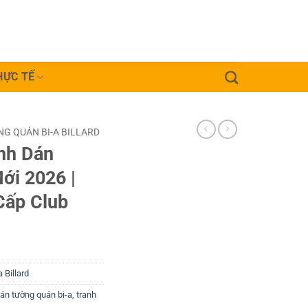
HỰC TẾ
G QUÁN BI-A BILLARD
nh Dán
ới 2026 |
Cấp Club
 Billard
dán tường quán bi-a
,
tranh