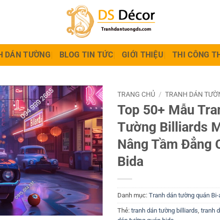
H DÁN TƯỜNG
BLOG TIN TỨC
GIỚI THIỆU
THI CÔNG T
TRANG CHỦ
/
TRANH DÁN TƯỜN
Top 50+ Mẫu Tra
Tường Billiards M
Nâng Tầm Đẳng 
Bida
Danh mục:
Tranh dán tường quán Bi-a
Thẻ:
tranh dán tường billiards
,
tranh 