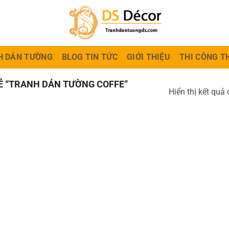
H DÁN TƯỜNG
BLOG TIN TỨC
GIỚI THIỆU
THI CÔNG T
 “TRANH DÁN TƯỜNG COFFE”
Hiển thị kết quả