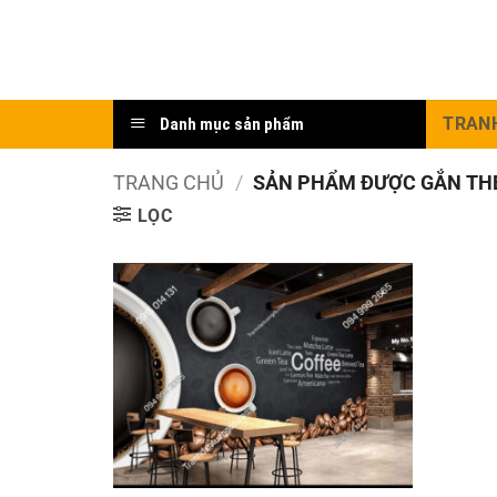
Bỏ
qua
nội
dung
TRAN
Danh mục sản phẩm
TRANG CHỦ
/
SẢN PHẨM ĐƯỢC GẮN THẺ
LỌC