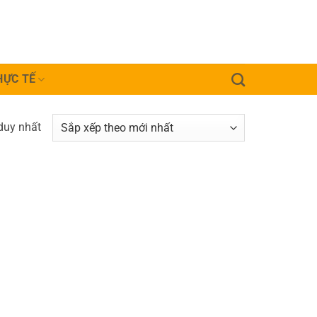
HỰC TẾ
 duy nhất