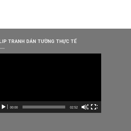
LIP TRANH DÁN TƯỜNG THỰC TẾ
ình
ơi
ideo
00:00
02:52