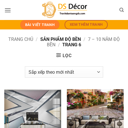
Bỏ
qua
nội
dung
XEM THÊM TRANH
BÀI VIẾT TRANH
TRANG CHỦ
/
SẢN PHẨM ĐỘ BỀN
/
7 – 10 NĂM ĐỘ
BỀN
/
TRANG 6
LỌC