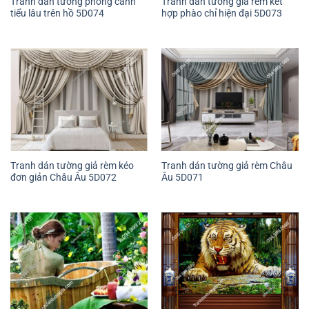
Tranh dán tường phong cảnh
Tranh dán tường giả rèm kết
tiểu lâu trên hồ 5D074
hợp phào chỉ hiện đại 5D073
Tranh dán tường giả rèm kéo
Tranh dán tường giả rèm Châu
đơn giản Châu Âu 5D072
Âu 5D071