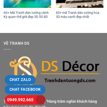
60+ Mã Tranh dán tường cảnh
60+ mã Tranh dán tường hoa
Kỳ quan thế giới đẹp 3D 5D 8D
3D màu xanh đẹp nhất
VỀ TRANH DS
CHAT ZALO
CHAT FACEBOOK
0949.992.665
Tranh Dán Tường DS với "Hàng trăm nghìn khách hàng