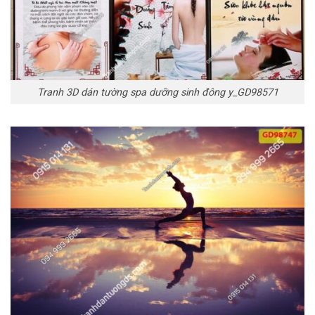
Tranh 3D dán tường spa dưỡng sinh đông y_GD98571