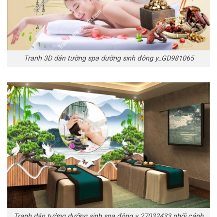
Tranh 3D dán tường spa dưỡng sinh đông y_GD981065
Tranh dán tường dưỡng sinh spa đông y 27032433 phối cảnh