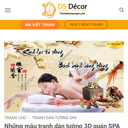
Bỏ
qua
nội
dung
XEM THÊM TRANH
BÀI VIẾT TRANH
TRANG CHỦ
/
TRANH DÁN TƯỜNG SPA
Những mẫu tranh dán tường 3D quán SPA