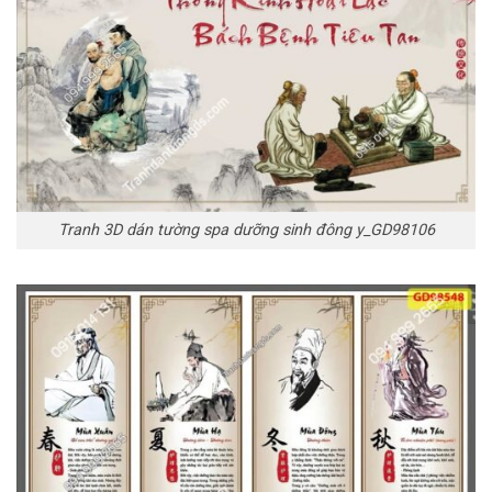
Tranh 3D dán tường spa dưỡng sinh đông y_GD98106