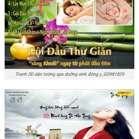
Tranh 3D dán tường spa dưỡng sinh đông y_GD981829