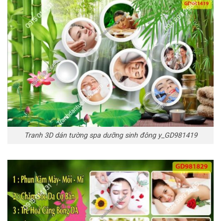
Tranh 3D dán tường spa dưỡng sinh đông y_GD981419