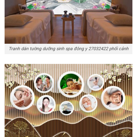
Tranh dán tường dưỡng sinh spa đông y 27032422 phối cảnh