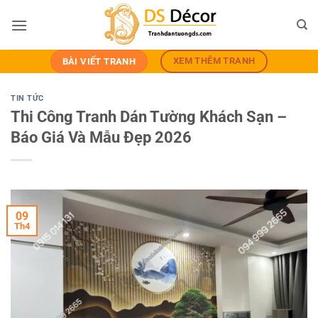
Bỏ
qua
nội
dung
XEM THÊM TRANH
BÀI VIẾT TRANH
TIN TỨC
Thi Công Tranh Dán Tường Khách Sạn –
Báo Giá Và Mẫu Đẹp 2026
09
Th4