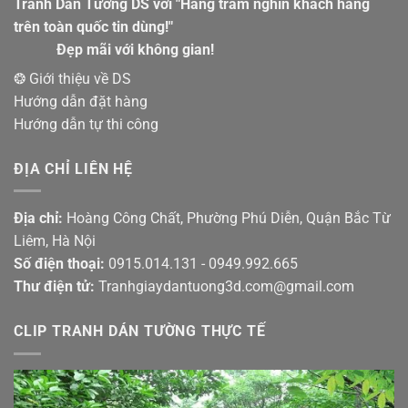
Tranh Dán Tường DS với "Hàng trăm nghìn khách hàng
trên toàn quốc tin dùng!"
Đẹp mãi với không gian!
❂ Giới thiệu về DS
Hướng dẫn đặt hàng
Hướng dẫn tự thi công
ĐỊA CHỈ LIÊN HỆ
Địa chỉ:
Hoàng Công Chất, Phường Phú Diễn, Quận Bắc Từ
Liêm, Hà Nội
Số điện thoại:
0915.014.131 - 0949.992.665
Thư điện tử:
Tranhgiaydantuong3d.com@gmail.com
CLIP TRANH DÁN TƯỜNG THỰC TẾ