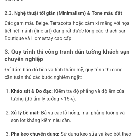
2.3. Nghệ thuật tối giản (Minimalism) & Tone màu đất
Các gam màu Beige, Terracotta hoặc xám xi măng với họa
tiết nét mảnh (line art) đang rất được lòng các khách sạn
Boutique và Homestay cao cấp.
3. Quy trình thi công tranh dán tường khách sạn
chuyên nghiệp
Để đảm bảo độ bền và tính thẩm mỹ, quy trình thi công
cần tuân thủ các bước nghiêm ngặt:
Khảo sát & Đo đạc:
Kiểm tra độ phẳng và độ ẩm của
tường (độ ẩm lý tưởng < 15%).
Xử lý bề mặt:
Bả vá các lỗ hổng, mài phẳng tường và
sơn lót kháng kiềm nếu cần.
Pha keo chuyên dụng:
Sử dụng keo sữa và keo bột theo