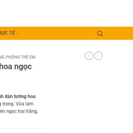
HỰC TẾ
NG PHÒNG TRẺ EM
 hoa ngọc
nh dán tường hoa
 trọng. Vừa làm
n ngọc trai trắng,