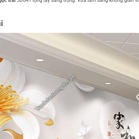
ọc trai
5D041 lộng lẫy sang trọng. Vừa làm sáng không gian với
i