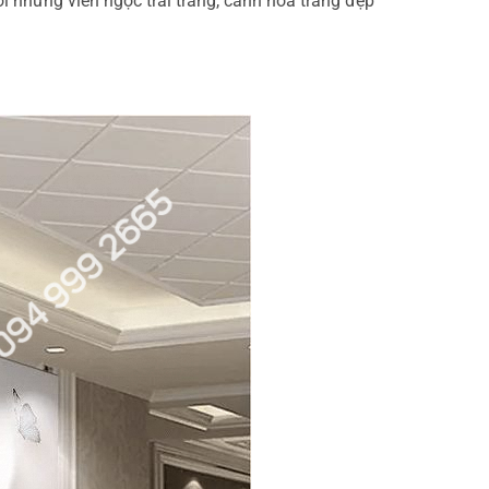
 những viên ngọc trai trắng, cánh hoa trắng đẹp