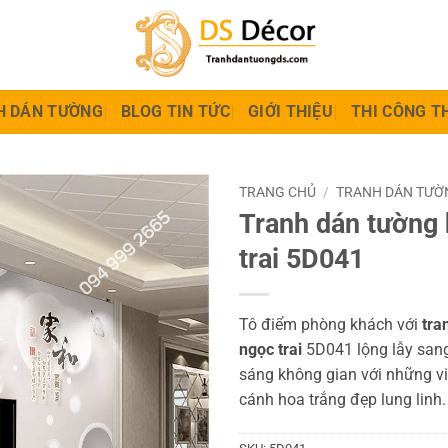
H DÁN TƯỜNG
BLOG TIN TỨC
GIỚI THIỆU
THI CÔNG T
TRANG CHỦ
/
TRANH DÁN TƯỜ
Tranh dán tường
trai 5D041
Tô điểm phòng khách với
tra
ngọc trai
5D041 lộng lẫy sang
sáng không gian với những viê
cánh hoa trắng đẹp lung linh.