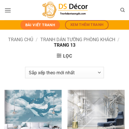
Bỏ
qua
nội
dung
XEM THÊM TRANH
BÀI VIẾT TRANH
TRANG CHỦ
/
TRANH DÁN TƯỜNG PHÒNG KHÁCH
/
TRANG 13
LỌC