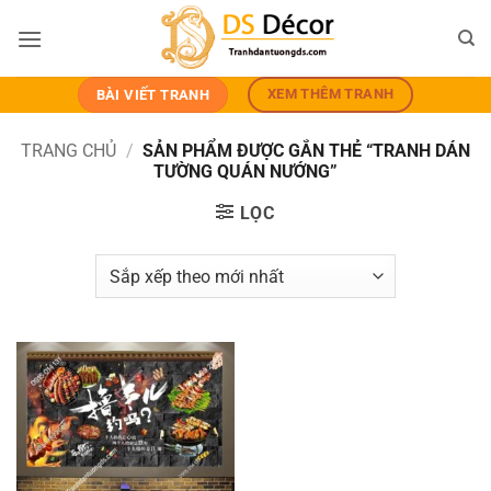
Bỏ
qua
nội
dung
XEM THÊM TRANH
BÀI VIẾT TRANH
TRANG CHỦ
/
SẢN PHẨM ĐƯỢC GẮN THẺ “TRANH DÁN
TƯỜNG QUÁN NƯỚNG”
LỌC