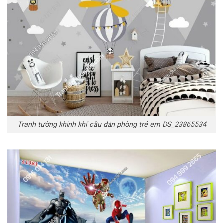
Tranh tường khinh khí cầu dán phòng trẻ em DS_23865534