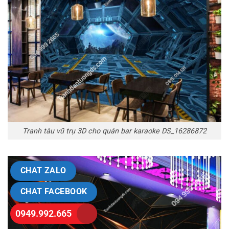
Tranh tàu vũ trụ 3D cho quán bar karaoke DS_16286872
CHAT ZALO
CHAT FACEBOOK
0949.992.665