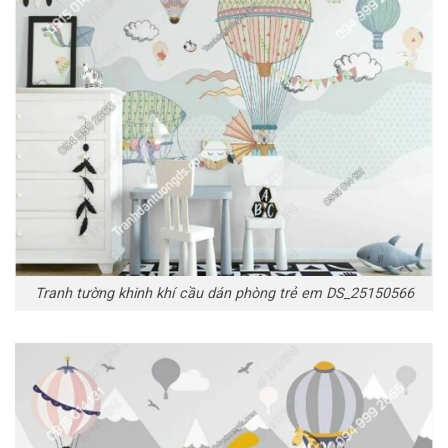
Tranh tường khinh khí cầu dán phòng trẻ em DS_25150566