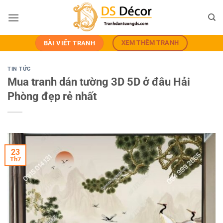
Bỏ
qua
nội
dung
XEM THÊM TRANH
BÀI VIẾT TRANH
TIN TỨC
Mua tranh dán tường 3D 5D ở đâu Hải
Phòng đẹp rẻ nhất
23
Th7