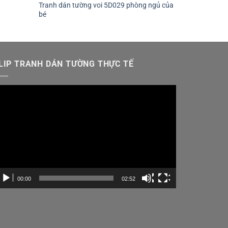
Tranh dán tường voi 5D029 phòng ngủ của
bé
LIP TRANH DÁN TƯỜNG THỰC TẾ
ình
ơi
ideo
00:00
02:52