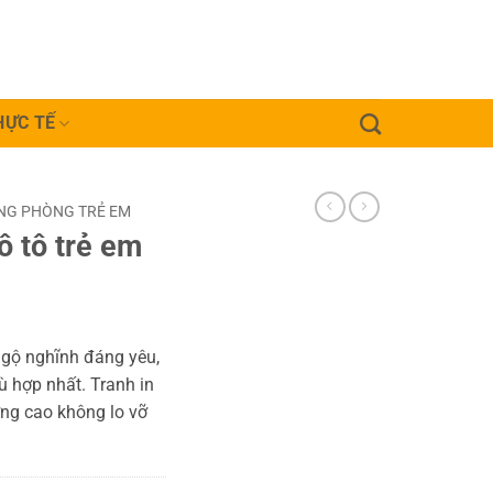
HỰC TẾ
NG PHÒNG TRẺ EM
ô tô trẻ em
ngộ nghĩnh đáng yêu,
ù hợp nhất. Tranh in
ượng cao không lo vỡ