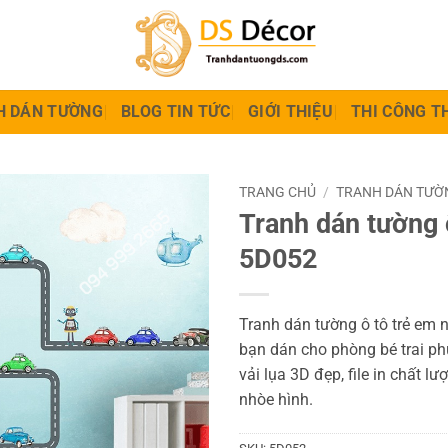
H DÁN TƯỜNG
BLOG TIN TỨC
GIỚI THIỆU
THI CÔNG T
TRANG CHỦ
/
TRANH DÁN TƯỜ
Tranh dán tường 
5D052
Tranh dán tường ô tô trẻ em 
bạn dán cho phòng bé trai ph
vải lụa 3D đẹp, file in chất l
nhòe hình.