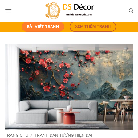
Bỏ
qua
nội
dung
XEM THÊM TRANH
BÀI VIẾT TRANH
TRANG CHỦ
/
TRANH DÁN TƯỜNG HIỆN ĐẠI