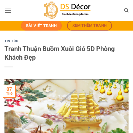
Bỏ
qua
nội
dung
XEM THÊM TRANH
BÀI VIẾT TRANH
TIN TỨC
Tranh Thuận Buồm Xuôi Gió 5D Phòng
Khách Đẹp
07
Th6