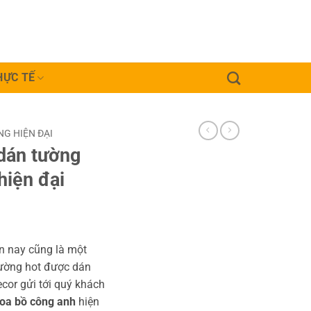
HỰC TẾ
G HIỆN ĐẠI
dán tường
hiện đại
ện nay cũng là một
ường hot được dán
cor gửi tới quý khách
hoa bồ công anh
hiện