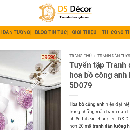
H DÁN TƯỜNG
BLOG TIN TỨC
GIỚI THIỆU
THI CÔNG T
TRANG CHỦ
/
TRANH DÁN TƯỜN
Tuyển tập Tranh 
hoa bồ công anh 
5D079
Hoa bồ công anh
hiện đại hi
trong những mẫu tranh dán t
nhiều tại các chung cư. DS De
hơn 20 mã
tranh dán tường 