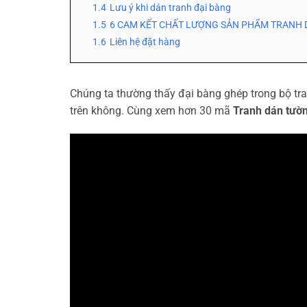
1.4
Lưu ý khi dán tranh đại bàng
1.5
6 CAM KẾT CHẤT LƯỢNG SẢN PHẨM TRANH 
1.6
Liên hệ đặt hàng
Chúng ta thường thấy đại bàng ghép trong bộ t
trên không. Cùng xem hơn 30 mã
Tranh dán tườn