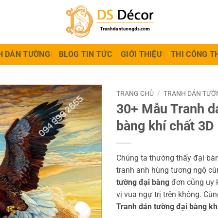
H DÁN TƯỜNG
BLOG TIN TỨC
GIỚI THIỆU
THI CÔNG T
TRANG CHỦ
/
TRANH DÁN TƯỜN
30+ Mẫu Tranh d
bàng khí chất 3D
Chúng ta thường thấy đại bà
tranh anh hùng tương ngộ cù
tường đại bàng
đơn cũng uy 
vị vua ngự trị trên không. C
Tranh dán tường đại bàng kh