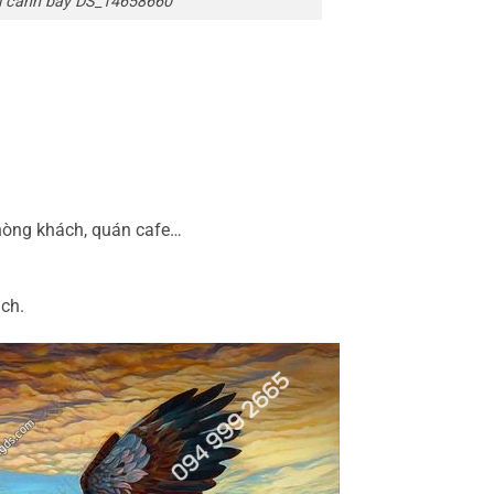
ải cánh bay DS_14658660
hòng khách, quán cafe…
ách.