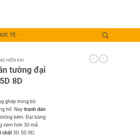
HỰC TẾ
G HIỆN ĐẠI
án tường đại
 5D 8D
ng ghép trong bộ
ng hổ. Nay
tranh dán
không kém. Đại bàng
ùng xem hơn 30 mã
í chất
3D 5D 8D.