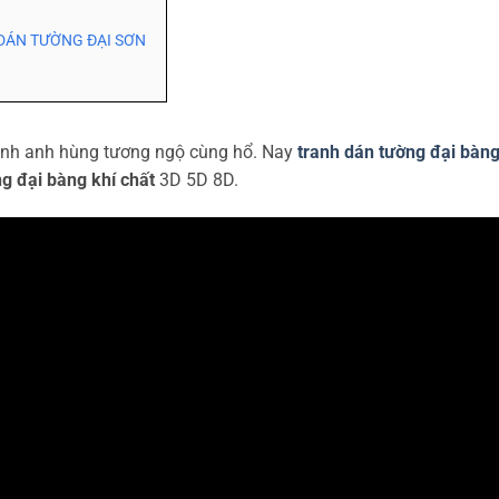
DÁN TƯỜNG ĐẠI SƠN
ranh anh hùng tương ngộ cùng hổ. Nay
tranh dán tường đại bàn
g đại bàng khí chất
3D 5D 8D.