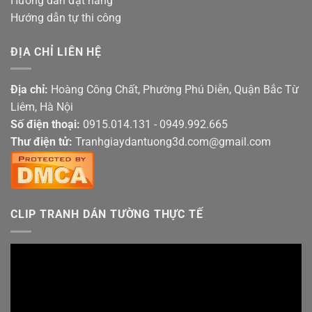
Hướng dẫn đặt hàng
Hướng dẫn tự thi công
ĐỊA CHỈ LIÊN HỆ
Địa chỉ:
Hoàng Công Chất, Phường Phú Diễn, Quận Bắc Từ
Liêm, Hà Nội
Số điện thoại:
0915.014.131 - 0949.992.665
Thư điện tử:
Tranhgiaydantuong3d.com@gmail.com
CLIP TRANH DÁN TƯỜNG THỰC TẾ
Trình
chơi
Video