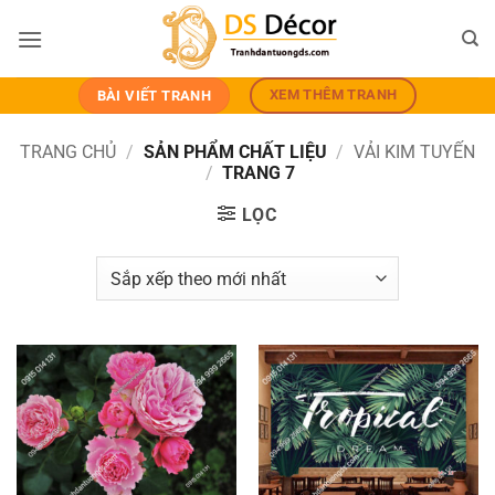
Bỏ
qua
nội
dung
XEM THÊM TRANH
BÀI VIẾT TRANH
TRANG CHỦ
/
SẢN PHẨM CHẤT LIỆU
/
VẢI KIM TUYẾN
/
TRANG 7
LỌC